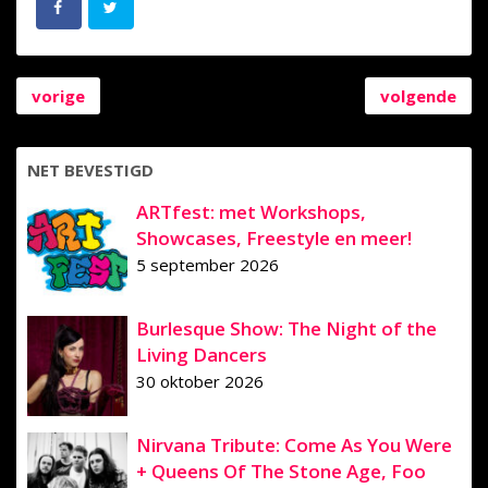
vorige
volgende
NET BEVESTIGD
ARTfest: met Workshops,
Showcases, Freestyle en meer!
5 september 2026
Burlesque Show: The Night of the
Living Dancers
30 oktober 2026
Nirvana Tribute: Come As You Were
+ Queens Of The Stone Age, Foo