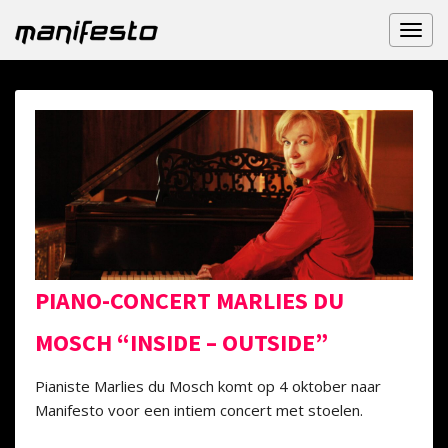
Toggl
naviga
PIANO-CONCERT MARLIES DU
MOSCH “INSIDE – OUTSIDE”
Pianiste Marlies du Mosch komt op 4 oktober naar
Manifesto voor een intiem concert met stoelen.