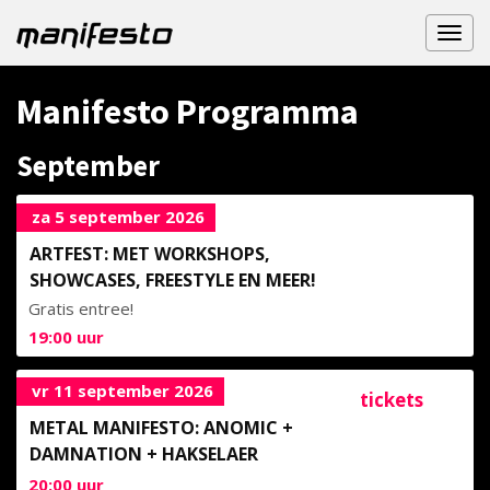
Toggl
naviga
Manifesto Programma
September
za 5 september 2026
ARTFEST: MET WORKSHOPS,
SHOWCASES, FREESTYLE EN MEER!
Gratis entree!
19:00
uur
vr 11 september 2026
tickets
METAL MANIFESTO: ANOMIC +
DAMNATION + HAKSELAER
20:00
uur