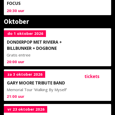
FOCUS
20:30
uur
Oktober
do 1 oktober 2026
DONDERPOP MET RIVIERA +
BILLBUNKER + DOGBONE
Gratis entree
20:00
uur
za 3 oktober 2026
tickets
GARY MOORE TRIBUTE BAND
Memorial Tour 'Walking By Myself'
21:00
uur
vr 23 oktober 2026