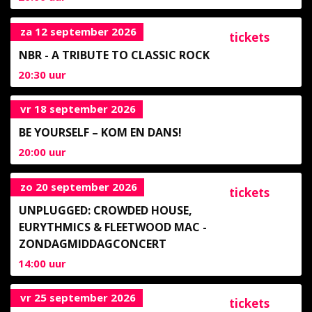
za 12 september 2026
tickets
NBR - A TRIBUTE TO CLASSIC ROCK
20:30
uur
vr 18 september 2026
BE YOURSELF – KOM EN DANS!
20:00
uur
zo 20 september 2026
tickets
UNPLUGGED: CROWDED HOUSE,
EURYTHMICS & FLEETWOOD MAC -
ZONDAGMIDDAGCONCERT
14:00
uur
vr 25 september 2026
tickets