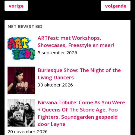
vorige
volgende
NET BEVESTIGD
ARTfest: met Workshops,
Showcases, Freestyle en meer!
5 september 2026
Burlesque Show: The Night of the
Living Dancers
30 oktober 2026
Nirvana Tribute: Come As You Were
+ Queens Of The Stone Age, Foo
Fighters, Soundgarden gespeeld
door Layne
20 november 2026