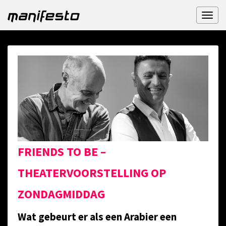
Toggl
naviga
FRIENDS TO BE –
THEATERVOORSTELLING OP
ZONDAGMIDDAG
Wat gebeurt er als een Arabier een