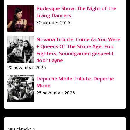
Burlesque Show: The Night of the
Living Dancers
30 oktober 2026
Nirvana Tribute: Come As You Were
+ Queens Of The Stone Age, Foo
Fighters, Soundgarden gespeeld
door Layne
20 november 2026
Depeche Mode Tribute: Depeche
Mood
28 november 2026
Muziekmakerij