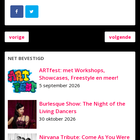
vorige
volgende
NET BEVESTIGD
ARTfest: met Workshops,
Showcases, Freestyle en meer!
5 september 2026
Burlesque Show: The Night of the
Living Dancers
30 oktober 2026
Nirvana Tribute: Come As You Were