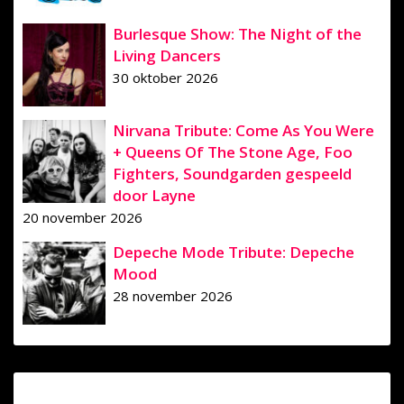
Burlesque Show: The Night of the
Living Dancers
30 oktober 2026
Nirvana Tribute: Come As You Were
+ Queens Of The Stone Age, Foo
Fighters, Soundgarden gespeeld
door Layne
20 november 2026
Depeche Mode Tribute: Depeche
Mood
28 november 2026