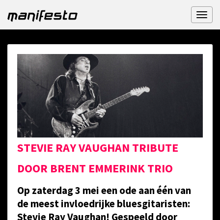
Toggl
naviga
STEVIE RAY VAUGHAN TRIBUTE
DOOR BRENT EMMERINK TRIO
Op zaterdag 3 mei een ode aan één van
de meest invloedrijke bluesgitaristen:
Stevie Ray Vaughan! Gespeeld door