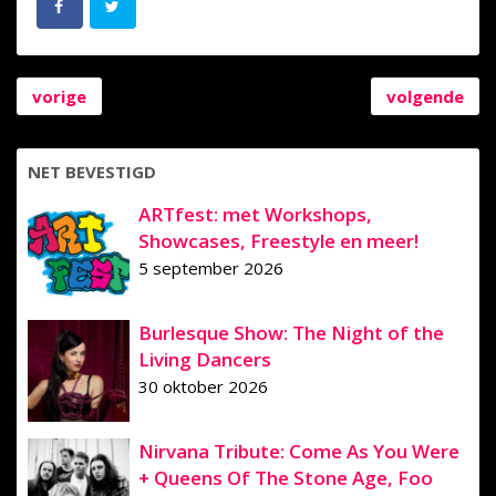
vorige
volgende
NET BEVESTIGD
ARTfest: met Workshops,
Showcases, Freestyle en meer!
5 september 2026
Burlesque Show: The Night of the
Living Dancers
30 oktober 2026
Nirvana Tribute: Come As You Were
+ Queens Of The Stone Age, Foo