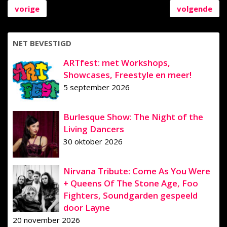
vorige
volgende
NET BEVESTIGD
ARTfest: met Workshops,
Showcases, Freestyle en meer!
5 september 2026
Burlesque Show: The Night of the
Living Dancers
30 oktober 2026
Nirvana Tribute: Come As You Were
+ Queens Of The Stone Age, Foo
Fighters, Soundgarden gespeeld
door Layne
20 november 2026