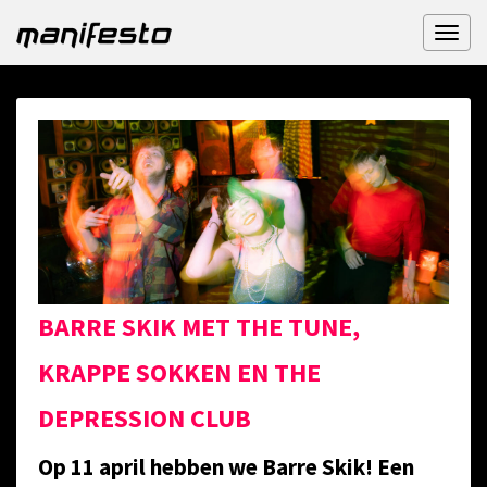
Toggl
naviga
BARRE SKIK MET THE TUNE,
KRAPPE SOKKEN EN THE
DEPRESSION CLUB
Op 11 april hebben we Barre Skik! Een