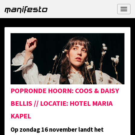
Toggl
naviga
POPRONDE HOORN: COOS & DAISY
BELLIS // LOCATIE: HOTEL MARIA
KAPEL
Op zondag 16 november landt het