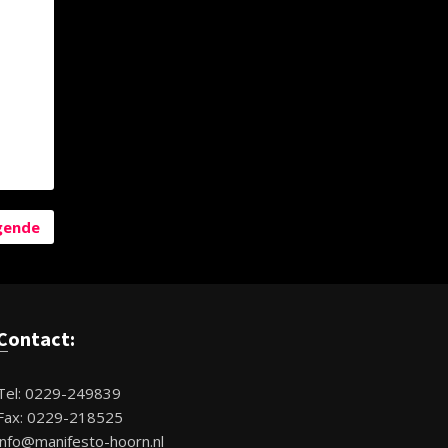
gende
Contact:
Tel: 0229-249839
Fax: 0229-218525
info@manifesto-hoorn.nl