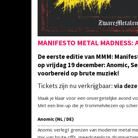
MANIFESTO METAL MADNESS: 
De eerste editie van MMM: Manifes
op vrijdag 19 december: Anomic, Ser
voorbereid op brute muziek!
Tickets zijn nu verkrijgbaar:
via deze 
Maak je klaar voor een onvergetelijke avond vo
Met een line-up die je trommelvliezen op scher
Anomic (NL / DE)
Anomic verlegt grenzen van moderne metal met
mix van brute riffs, meedogenloze drumpartij