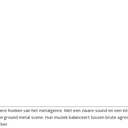
nkere hoeken van het metalgenre. Met een zware sound en een in
derground metal scene. Hun muziek balanceert tussen brute agre
feer.