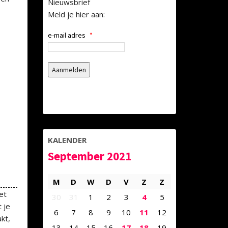
Nieuwsbrief
Meld je hier aan:
e-mail adres
*
KALENDER
September 2021
M
D
W
D
V
Z
Z
et
30
31
1
2
3
4
5
 je
6
7
8
9
10
11
12
kt,
13
14
15
16
17
18
19