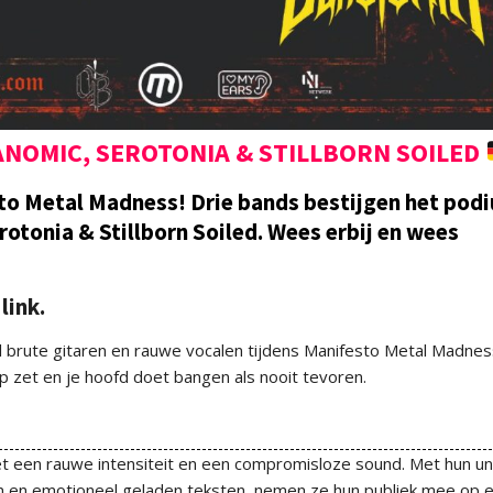
ANOMIC, SEROTONIA & STILLBORN SOILED
to Metal Madness! Drie bands bestijgen het pod
otonia & Stillborn Soiled. Wees erbij en wees
link.
l brute gitaren en rauwe vocalen tijdens Manifesto Metal Madnes
p zet en je hoofd doet bangen als nooit tevoren.
 een rauwe intensiteit en een compromisloze sound. Met hun un
en en emotioneel geladen teksten, nemen ze hun publiek mee op 