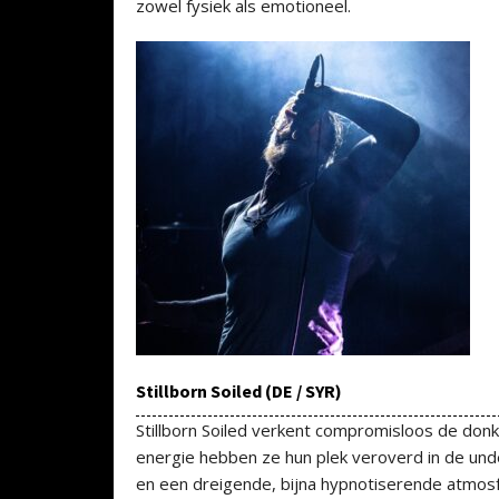
zowel fysiek als emotioneel.
Stillborn Soiled (DE / SYR)
Stillborn Soiled verkent compromisloos de do
energie hebben ze hun plek veroverd in de un
en een dreigende, bijna hypnotiserende atmos