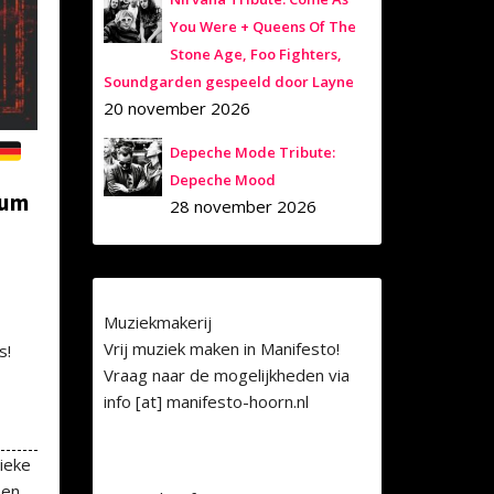
You Were + Queens Of The
Stone Age, Foo Fighters,
Soundgarden gespeeld door Layne
20 november 2026
Depeche Mode Tribute:
Depeche Mood
ium
28 november 2026
Muziekmakerij
Vrij muziek maken in Manifesto!
s!
Vraag naar de mogelijkheden via
info [at] manifesto-hoorn.nl
ieke
een