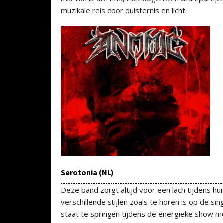
muzikale reis door duisternis en licht.
Serotonia (NL)
Deze band zorgt altijd voor een lach tijdens
verschillende stijlen zoals te horen is op de si
staat te springen tijdens de energieke show met