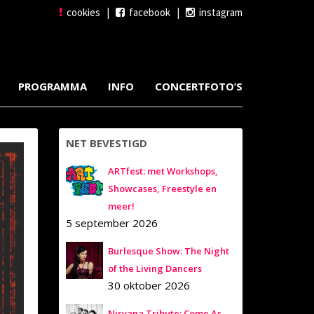
cookies
|
facebook
|
instagram
PROGRAMMA
INFO
CONCERTFOTO’S
NET BEVESTIGD
ARTfest: met Workshops,
Showcases, Freestyle en
meer!
5 september 2026
Burlesque Show: The Night
of the Living Dancers
30 oktober 2026
Nirvana Tribute: Come As