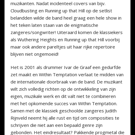
muzikanten. Nadat incidenteel covers van bijv.
Cloudbusting en Running up that Hill op de setlist
belandden wilde de band heel graag een hele show in
het teken laten staan van de enigmatische
zangeres/songwriter! Uiteraard komen de klassiekers
als Wuthering Heights en Running up that Hill voorbij
maar ook andere pareltjes uit haar rijke repertoire
blijven niet ongemoeid!
Het is 2001 als drummer Ivar de Graaf een gedurfde
zet maakt en Within Temptation verlaat te midden van
de internationale doorbraak van de band. De muzikant
wilt zich volledig richten op de ontwikkeling van zijn
eigen, muzikale werk en dit valt niet te combineren
met het opkomende succes van Within Temptation.
Samen met de klassiek geschoolde zangeres Judith
Rijnveld neemt hij alle rust en tijd om composities te
schrijven die niet aan een bepaald genre zijn
gebonden. Het eindresultaat? Pakkende progmetal die