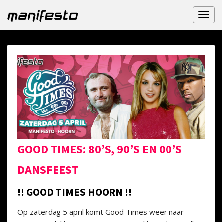
Toggl
naviga
GOOD TIMES: 80’S, 90’S EN 00’S
DANSFEEST
!! GOOD TIMES HOORN !!
Op zaterdag 5 april komt Good Times weer naar