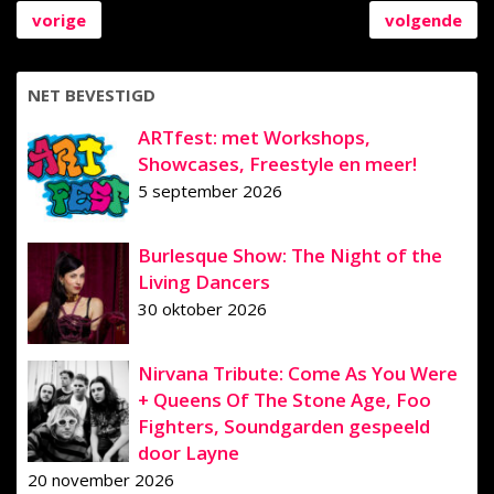
vorige
volgende
NET BEVESTIGD
ARTfest: met Workshops,
Showcases, Freestyle en meer!
5 september 2026
Burlesque Show: The Night of the
Living Dancers
30 oktober 2026
Nirvana Tribute: Come As You Were
+ Queens Of The Stone Age, Foo
Fighters, Soundgarden gespeeld
door Layne
20 november 2026