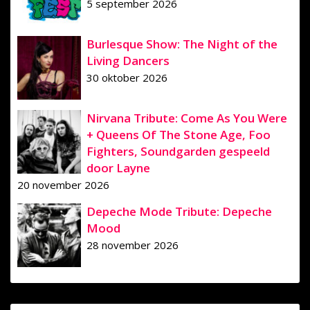
5 september 2026
Burlesque Show: The Night of the
Living Dancers
30 oktober 2026
Nirvana Tribute: Come As You Were
+ Queens Of The Stone Age, Foo
Fighters, Soundgarden gespeeld
door Layne
20 november 2026
Depeche Mode Tribute: Depeche
Mood
28 november 2026