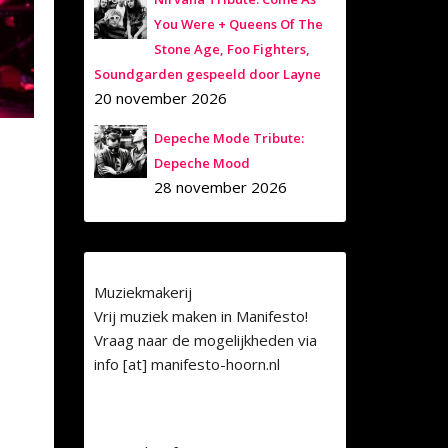
You Were + Queens Of The
Stone Age, Foo Fighters,
Soundgarden gespeeld door Layne
20 november 2026
Depeche Mode Tribute:
Depeche Mood
28 november 2026
Muziekmakerij
Vrij muziek maken in Manifesto!
Vraag naar de mogelijkheden via
info [at] manifesto-hoorn.nl