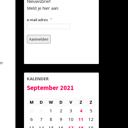
Nieuwsbrief
Meld je hier aan:
e-mail adres
*
un
KALENDER
September 2021
M
D
W
D
V
Z
Z
30
31
1
2
3
4
5
6
7
8
9
10
11
12
13
14
15
16
17
18
19