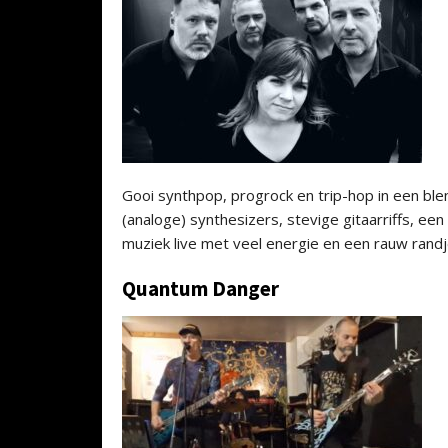
Gooi synthpop, progrock en trip-hop in een blen
(analoge) synthesizers, stevige gitaarriffs, ee
muziek live met veel energie en een rauw randj
Quantum Danger