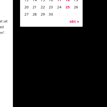
20
21
22
23
24
25
26
27
28
29
30
1
2
3
t uit
okt »
id.
n”.