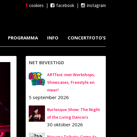
cookies
|
facebook
|
instagram
PROGRAMMA
INFO
CONCERTFOTO’S
NET BEVESTIGD
ARTfest: met Workshops,
Showcases, Freestyle en
meer!
5 september 2026
Burlesque Show: The Night
of the Living Dancers
30 oktober 2026
Nirvana Tribute: Come As