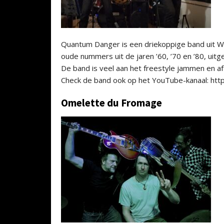
Quantum Danger is een driekoppige band uit Wes
oude nummers uit de jaren ’60, ’70 en ’80, uit
De band is veel aan het freestyle jammen en af
Check de band ook op het YouTube-kanaal: h
Omelette du Fromage