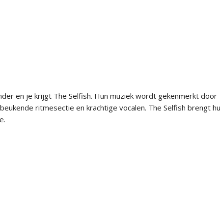
der en je krijgt
The
Selfish
. Hun muziek wordt gekenmerkt door
n beukende ritmesectie en krachtige vocalen.
The
Selfish
brengt h
e.