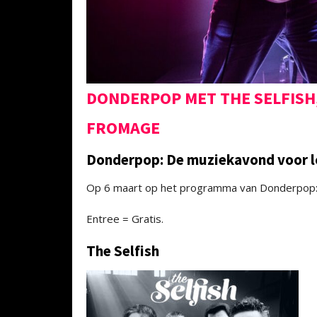
DONDERPOP MET THE SELFISH
FROMAGE
Donderpop: De muziekavond voor lok
Op 6 maart op het programma van Donderpop:
Entree = Gratis.
The Selfish