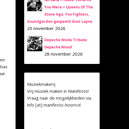
You Were + Queens Of The
Stone Age, Foo Fighters,
Soundgarden gespeeld door Layne
20 november 2026
Depeche Mode Tribute:
Depeche Mood
28 november 2026
gen
 bas
aar.
Muziekmakerij
Vrij muziek maken in Manifesto!
Vraag naar de mogelijkheden via
info [at] manifesto-hoorn.nl