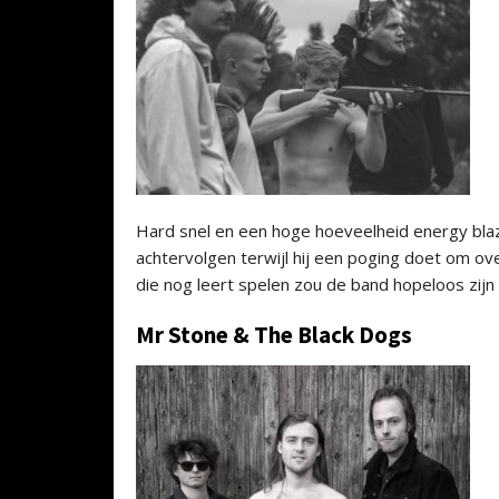
Hard snel en een hoge hoeveelheid energy blaz
achtervolgen terwijl hij een poging doet om 
die nog leert spelen zou de band hopeloos zijn 
Mr Stone & The Black Dogs