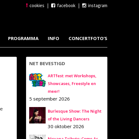
cookies
|
facebook
|
instagram
PROGRAMMA
INFO
CONCERTFOTO’S
NET BEVESTIGD
ARTfest: met Workshops,
Showcases, Freestyle en
meer!
5 september 2026
se
Burlesque Show: The Night
of the Living Dancers
30 oktober 2026
Nirvana Tribute: Come As