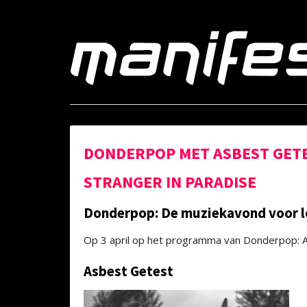
DONDERPOP MET ASBEST GETE
STRANGER IN PARADISE
Donderpop: De muziekavond voor lok
Op 3 april op het programma van Donderpop: A
Asbest Getest