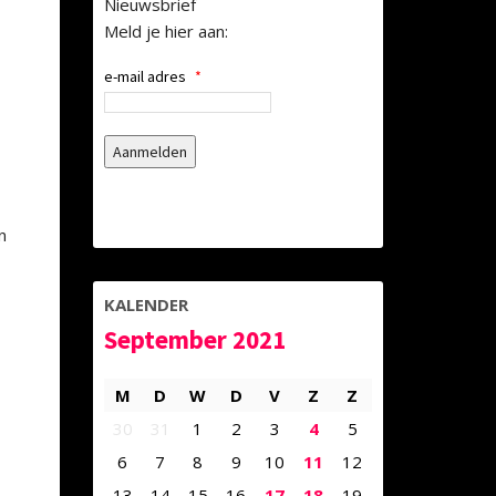
Nieuwsbrief
Meld je hier aan:
e-mail adres
*
n
KALENDER
September 2021
M
D
W
D
V
Z
Z
30
31
1
2
3
4
5
6
7
8
9
10
11
12
13
14
15
16
17
18
19