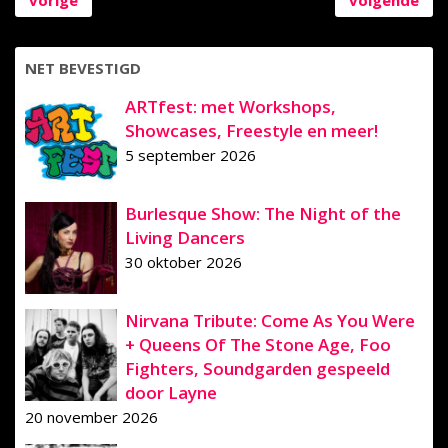
NET BEVESTIGD
ARTfest: met Workshops,
Showcases, Freestyle en meer!
5 september 2026
Burlesque Show: The Night of the
Living Dancers
30 oktober 2026
Nirvana Tribute: Come As You Were
+ Queens Of The Stone Age, Foo
Fighters, Soundgarden gespeeld
door Layne
20 november 2026