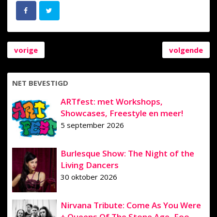
vorige
volgende
NET BEVESTIGD
ARTfest: met Workshops,
Showcases, Freestyle en meer!
5 september 2026
Burlesque Show: The Night of the
Living Dancers
30 oktober 2026
Nirvana Tribute: Come As You Were
+ Queens Of The Stone Age, Foo