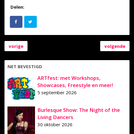
Delen:
vorige
volgende
NET BEVESTIGD
ARTfest: met Workshops,
Showcases, Freestyle en meer!
5 september 2026
Burlesque Show: The Night of the
Living Dancers
30 oktober 2026