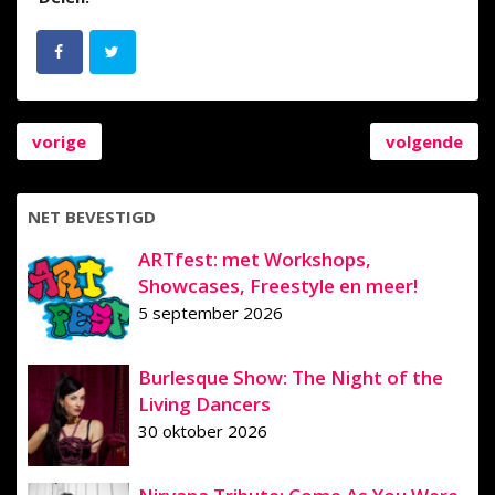
vorige
volgende
NET BEVESTIGD
ARTfest: met Workshops,
Showcases, Freestyle en meer!
5 september 2026
Burlesque Show: The Night of the
Living Dancers
30 oktober 2026