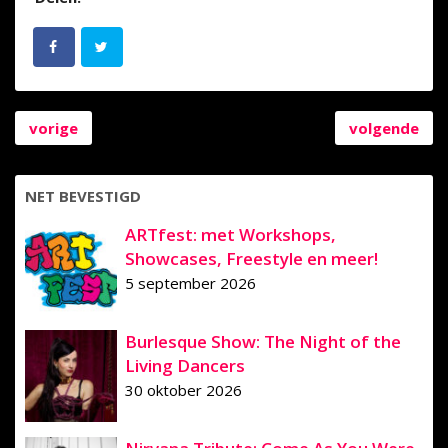
vorige
volgende
NET BEVESTIGD
ARTfest: met Workshops,
Showcases, Freestyle en meer!
5 september 2026
Burlesque Show: The Night of the
Living Dancers
30 oktober 2026