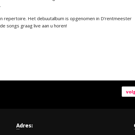
.
igen repertoire. Het debuutalbum is opgenomen in D’rentmeester
de songs graag live aan u horen!
vol
Adres: