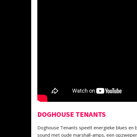
DOGHOUSE TENANTS
Doghouse Tenants speelt energieke blues en blu
sound met oude marshall-amps, een opzwepend