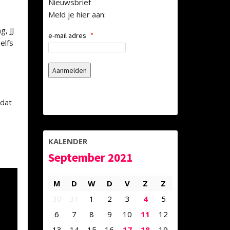
Nieuwsbrief
Meld je hier aan:
, JJ
e-mail adres
*
elfs
 dat
KALENDER
September 2021
M
D
W
D
V
Z
Z
30
31
1
2
3
4
5
6
7
8
9
10
11
12
13
14
15
16
17
18
19