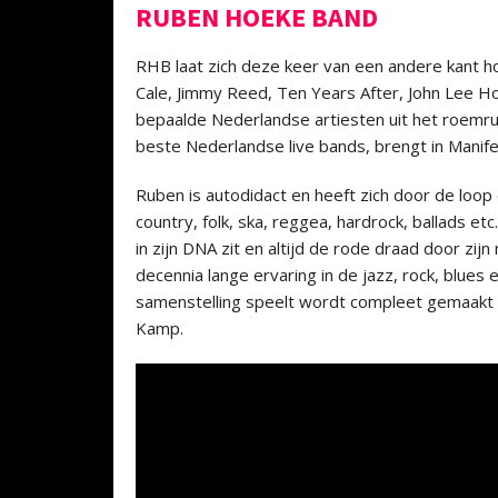
RUBEN HOEKE BAND
RHB laat zich deze keer van een andere kant h
Cale, Jimmy Reed, Ten Years After, John Lee Ho
bepaalde Nederlandse artiesten uit het roemr
beste Nederlandse live bands, brengt in Manifes
Ruben is autodidact en heeft zich door de loop
country, folk, ska, reggea, hardrock, ballads etc
in zijn DNA zit en altijd de rode draad door z
decennia lange ervaring in de jazz, rock, blues
samenstelling speelt wordt compleet gemaakt 
Kamp.