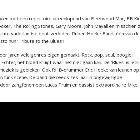
oren met een repertoire uiteenlopend van Fleetwood Mac, BB King
oker, The Rolling Stones, Gary Moore, John Mayall en misschien z
uchte vaderlandse beat-verleden. Ruben Hoeke Band, één van de
to hun ‘Tribute to the Blues’!
 der jaren vele genres eigen gemaakt. Rock, pop, soul, boogie,
. Echter; het bloed kruipt waar het niet gaan kan. De ‘Blues’ is iets
ijn muziek is gebleken. Ook RHB-drummer Eric Hoeke kan leunen op
 en funk scene. De band die reeds zes jaar in ongewijzigde
door zangfenomeen Lucas Pruim en bassist extraordinaire Mike