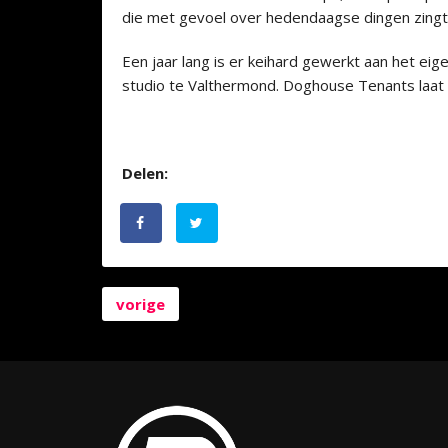
die met gevoel over hedendaagse dingen zingt
Een jaar lang is er keihard gewerkt aan het e
studio te Valthermond. Doghouse Tenants laat 
Delen:
vorige