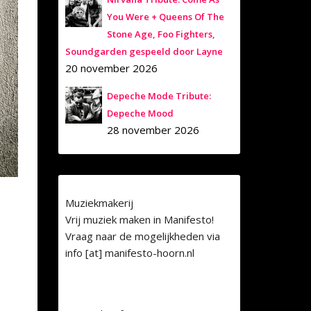
You Were + Queens Of The
Stone Age, Foo Fighters,
Soundgarden gespeeld door Layne
20 november 2026
Depeche Mode Tribute:
Depeche Mood
28 november 2026
Muziekmakerij
Vrij muziek maken in Manifesto!
Vraag naar de mogelijkheden via
info [at] manifesto-hoorn.nl