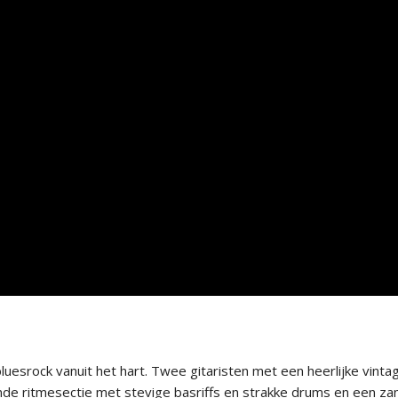
esrock vanuit het hart. Twee gitaristen met een heerlijke vinta
e ritmesectie met stevige basriffs en strakke drums en een za