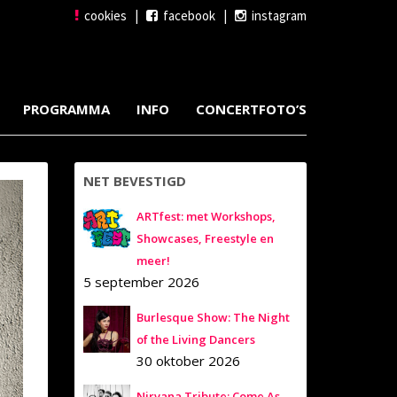
cookies
|
facebook
|
instagram
PROGRAMMA
INFO
CONCERTFOTO’S
NET BEVESTIGD
ARTfest: met Workshops,
Showcases, Freestyle en
meer!
5 september 2026
Burlesque Show: The Night
of the Living Dancers
30 oktober 2026
Nirvana Tribute: Come As