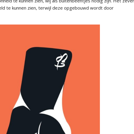
heid te kunnen zien, wij als buitenbeentjes nodig zijn. Het zeve
ld te kunnen zien, terwijl deze opgebouwd wordt door