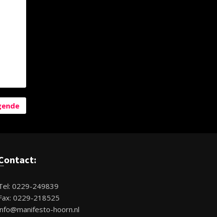
gende
Contact:
Tel: 0229-249839
Fax: 0229-218525
info@manifesto-hoorn.nl