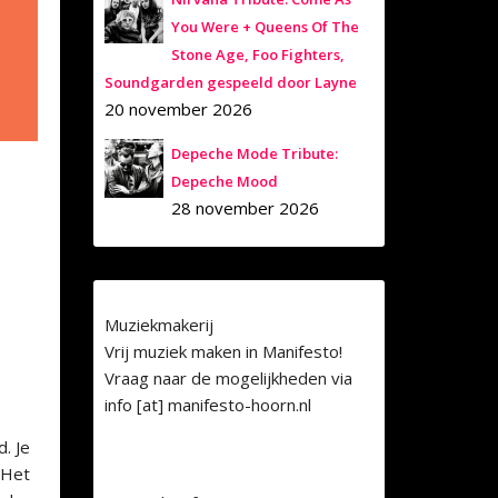
You Were + Queens Of The
Stone Age, Foo Fighters,
Soundgarden gespeeld door Layne
20 november 2026
Depeche Mode Tribute:
Depeche Mood
28 november 2026
Muziekmakerij
Vrij muziek maken in Manifesto!
Vraag naar de mogelijkheden via
info [at] manifesto-hoorn.nl
. Je
 Het