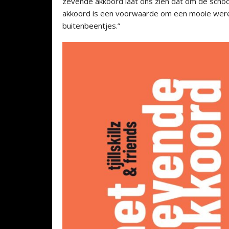
zevende akkoord laat ons zien dat om de schoon
akkoord is een voorwaarde om een mooie were
buitenbeentjes.”