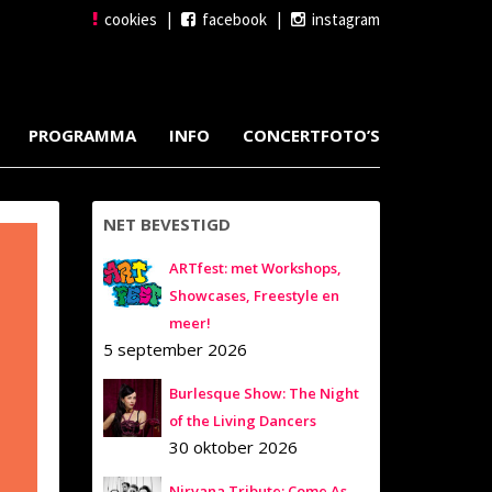
cookies
|
facebook
|
instagram
PROGRAMMA
INFO
CONCERTFOTO’S
NET BEVESTIGD
ARTfest: met Workshops,
Showcases, Freestyle en
meer!
5 september 2026
Burlesque Show: The Night
of the Living Dancers
30 oktober 2026
Nirvana Tribute: Come As