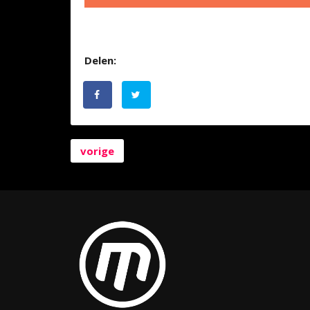
Delen:
vorige