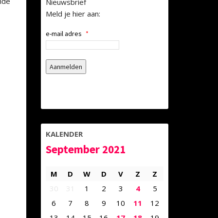
nde
Nieuwsbrief
Meld je hier aan:
e-mail adres
*
KALENDER
September 2021
M
D
W
D
V
Z
Z
30
31
1
2
3
4
5
6
7
8
9
10
11
12
13
14
15
16
17
18
19