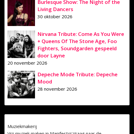
Burlesque Show: The Night of the
Living Dancers
30 oktober 2026
Nirvana Tribute: Come As You Were
+ Queens Of The Stone Age, Foo
Fighters, Soundgarden gespeeld
door Layne
20 november 2026
Depeche Mode Tribute: Depeche
Mood
28 november 2026
Muziekmakerij
Vrij muziek maken in Manifesto! Vraag naar de